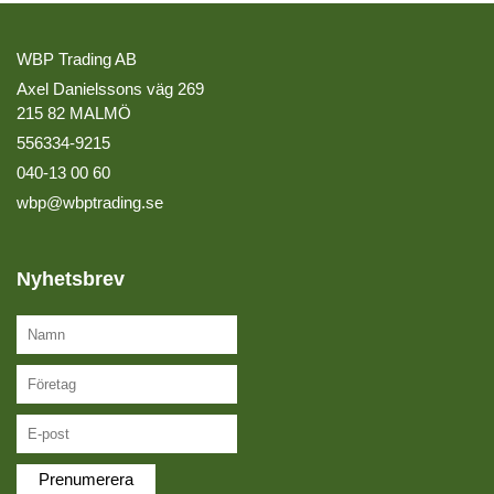
WBP Trading AB
Axel Danielssons väg 269
215 82 MALMÖ
556334-9215
040-13 00 60
wbp@wbptrading.se
Nyhetsbrev
Prenumerera