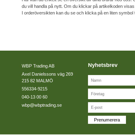
Plywood
du vill handla på nytt. Om du klickar på artikelkoden visas
Kvalitetspolicy
Slipmaterial
I orderöversikten kan du se och klicka på en liten symbol t
Solid Surface
Miljöpolicy
Spånskivor
Lagerlista
Lediga tjänster
Nyhetsbrev
WBP Trading AB
Axel Danielssons väg 269
215 82 MALMÖ
556334-9215
040-13 00 60
wbp@wbptrading.se
Prenumerera