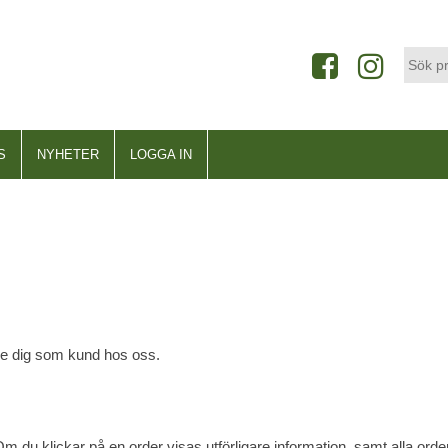
S
NYHETER
LOGGA IN
de dig som kund hos oss.
Om du klickar på en order visas utförligare information, samt alla or