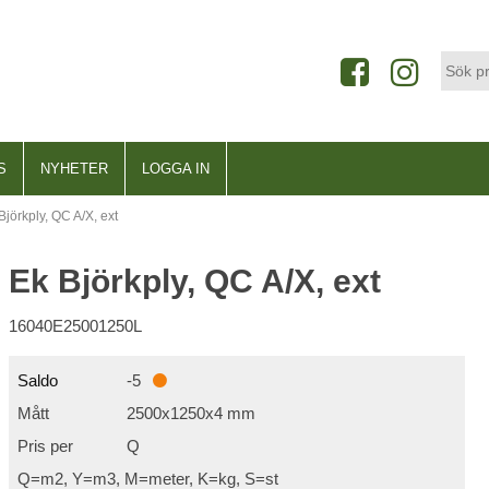
S
NYHETER
LOGGA IN
Björkply, QC A/X, ext
Ek Björkply, QC A/X, ext
16040E25001250L
Saldo
-5
Mått
2500x1250x4 mm
Pris per
Q
Q=m2, Y=m3, M=meter, K=kg, S=st