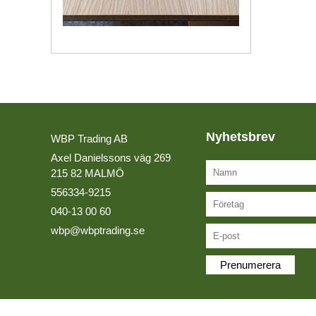
LIM
Kvalitetspolicy
LIMFOG
Miljöpolicy
MASSIVTRÄ & TRALL
Lediga tjänster
MDF BOARD
MELAMINBELAGDA SKIVOR
Nyhetsbrev
WBP Trading AB
OLJOR
Axel Danielssons väg 269
215 82 MALMÖ
PLYWOOD
556334-9215
SLIPMATERIAL
040-13 00 60
wbp@wbptrading.se
SOLID SURFACE
Prenumerera
SPÅNSKIVOR
LAGERLISTA