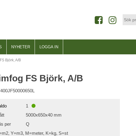
S
NYHETER
LOGGA IN
FS Björk, A/B
imfog FS Björk, A/B
7400JF50000650L
ldo
1
tt
5000x650x40 mm
is per
Q
=m2, Y=m3, M=meter, K=kg, S=st