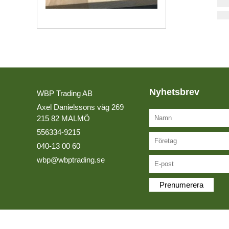
LIM
Kvalitetspolicy
LIMFOG
Miljöpolicy
MASSIVTRÄ & TRALL
Lediga tjänster
MDF BOARD
Nyhetsbrev
MELAMINBELAGDA SKIVOR
WBP Trading AB
Axel Danielssons väg 269
OLJOR
215 82 MALMÖ
PLYWOOD
556334-9215
040-13 00 60
SLIPMATERIAL
wbp@wbptrading.se
SOLID SURFACE
Prenumerera
SPÅNSKIVOR
LAGERLISTA