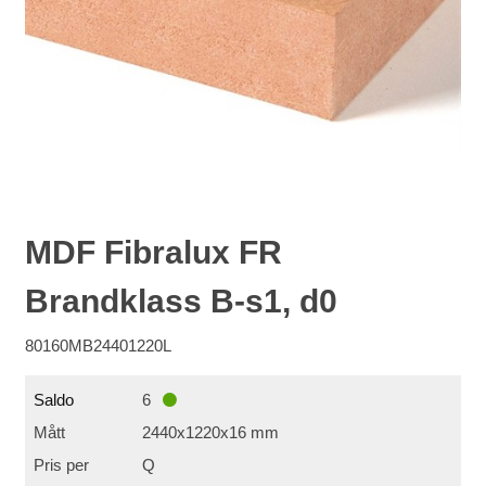
MDF Fibralux FR
Brandklass B-s1, d0
80160MB24401220L
Saldo
6
Mått
2440x1220x16 mm
Pris per
Q