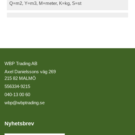
Q=m2, Y=m3, M=meter, K=kg, S=st
WBP Trading AB
Axel Danielssons väg 269
215 82 MALMÖ
556334-9215
040-13 00 60
wbp@wbptrading.se
Nyhetsbrev