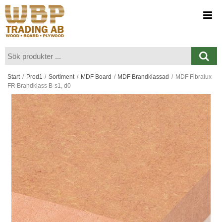
Visa varukorgen
Till kassan
Start
/
Prod1
/
Sortiment
/
MDF Board
/
MDF Brandklassad
/
MDF Fibralux
FR Brandklass B-s1, d0