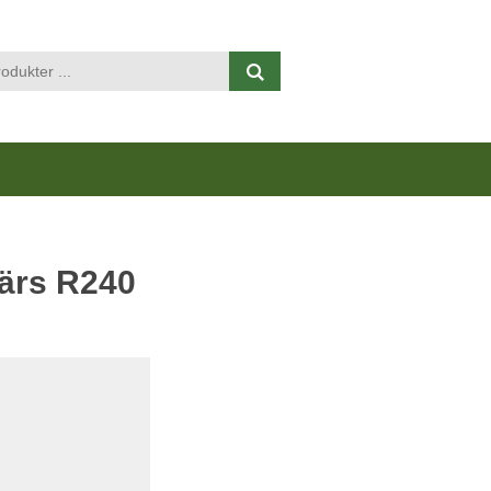
Visa varukorgen
Till kassan
ärs R240