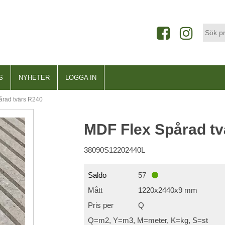
S
NYHETER
LOGGA IN
årad tvärs R240
MDF Flex Spårad tv
38090S12202440L
Saldo
57
Mått
1220x2440x9 mm
Pris per
Q
Q=m2, Y=m3, M=meter, K=kg, S=st