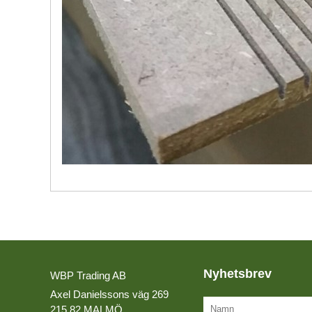
LIM
Kvalitetspolicy
LIMFOG
Miljöpolicy
MASSIVTRÄ & TRALL
Lediga tjänster
MDF BOARD
MELAMINBELAGDA SKIVOR
OLJOR
PLYWOOD
SLIPMATERIAL
SOLID SURFACE
SPÅNSKIVOR
Nyhetsbrev
WBP Trading AB
LAGERLISTA
Axel Danielssons väg 269
215 82 MALMÖ