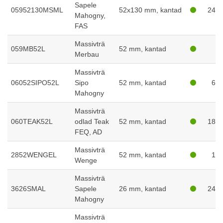
Sapele
05952130MSML
52x130 mm, kantad
247
Mahogny,
FAS
Massivträ
059MB52L
52 mm, kantad
2
Merbau
Massivträ
06052SIPO52L
Sipo
52 mm, kantad
66
Mahogny
Massivträ
060TEAK52L
odlad Teak
52 mm, kantad
186
FEQ, AD
Massivträ
2852WENGEL
52 mm, kantad
13
Wenge
Massivträ
3626SMAL
Sapele
26 mm, kantad
246
Mahogny
Massivträ