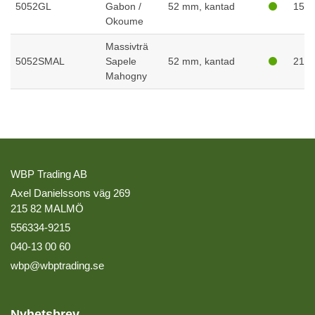
5052GL
Gabon /
52 mm, kantad
156
Okoume
Massivträ
5052SMAL
Sapele
52 mm, kantad
212
Mahogny
WBP Trading AB
Axel Danielssons väg 269
215 82 MALMÖ
556334-9215
040-13 00 60
wbp@wbptrading.se
Nyhetsbrev