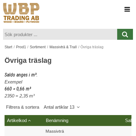
Visa varukorgen
Till kassan
Start
/
Prod1
/
Sortiment
/
Massivträ & Trall
/
Övriga träslag
Övriga träslag
Saldo anges i m³.
Exempel
660 = 0,66 m³
2350 = 2,35 m³
Filtrera & sortera
Antal artiklar 13
Artikelkod
Benämning
Sald
Massivträ