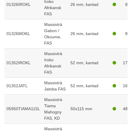
Iroko
01326IROKL
26 mm, kantad
81
Afrikansk
FAS
Massivträ
Gabon /
01326MOKL
26 mm, kantad
87
Okoume,
FAS
Massivträ
Iroko
01352IROKL
52 mm, kantad
172
Afrikansk
FAS
Massivträ
01352JATL
52 mm, kantad
163
Jatoba FAS
Massivträ
Tiama
05950TIAMA115L
50x115 mm
483
Mahogny
FAS, KD
Massivträ