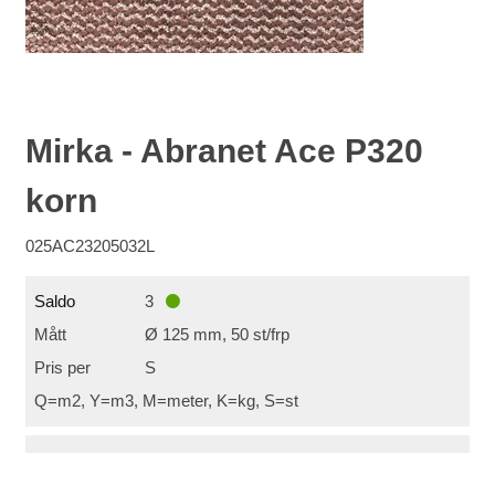
Mirka - Abranet Ace P320
korn
025AC23205032L
Saldo
3
Mått
Ø 125 mm, 50 st/frp
Pris per
S
Q=m2, Y=m3, M=meter, K=kg, S=st