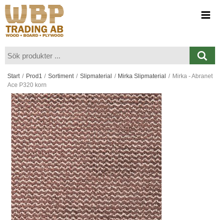
Visa varukorgen
Till kassan
Start
/
Prod1
/
Sortiment
/
Slipmaterial
/
Mirka Slipmaterial
/
Mirka - Abranet
Ace P320 korn