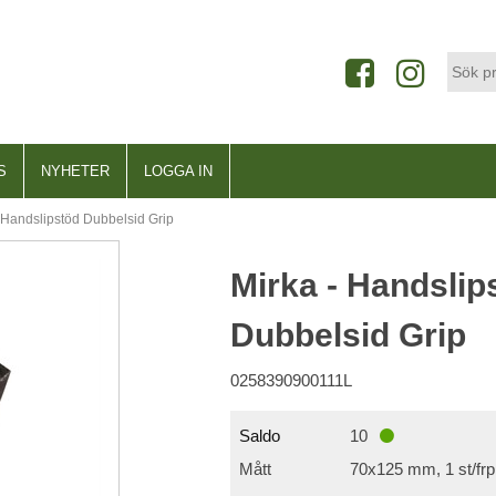
S
NYHETER
LOGGA IN
 Handslipstöd Dubbelsid Grip
Mirka - Handslip
Dubbelsid Grip
0258390900111L
Saldo
10
Mått
70x125 mm, 1 st/frp