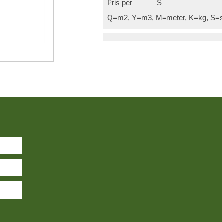
Pris per
S
Q=m2, Y=m3, M=meter, K=kg, S=s