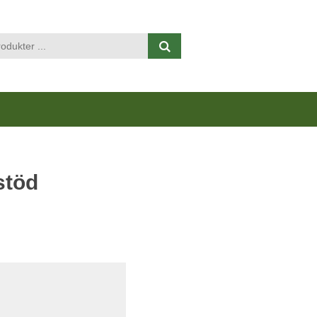
Visa varukorgen
Till kassan
stöd