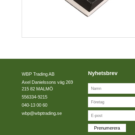
LIM
Kvalitetspolicy
LIMFOG
Miljöpolicy
MASSIVTRÄ & TRALL
Lediga tjänster
MDF BOARD
MELAMINBELAGDA SKIVOR
OLJOR
Nyhetsbrev
WBP Trading AB
PLYWOOD
Axel Danielssons väg 269
215 82 MALMÖ
SLIPMATERIAL
556334-9215
SOLID SURFACE
040-13 00 60
wbp@wbptrading.se
SPÅNSKIVOR
LAGERLISTA
Prenumerera