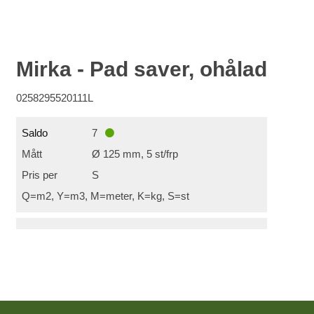
Mirka - Pad saver, ohålad
0258295520111L
Saldo
7
Mått
Ø 125 mm, 5 st/frp
Pris per
S
Q=m2, Y=m3, M=meter, K=kg, S=st