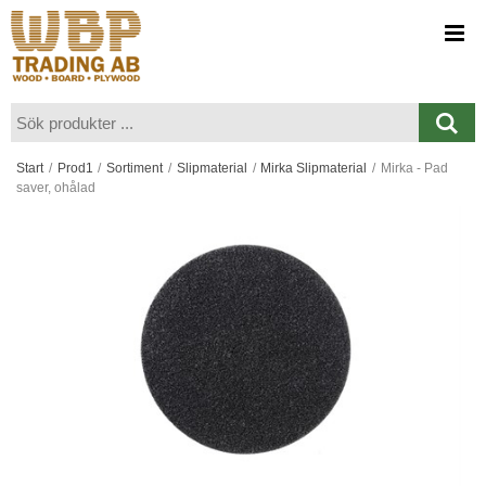
Visa varukorgen
Till kassan
Start
/
Prod1
/
Sortiment
/
Slipmaterial
/
Mirka Slipmaterial
/
Mirka - Pad
saver, ohålad