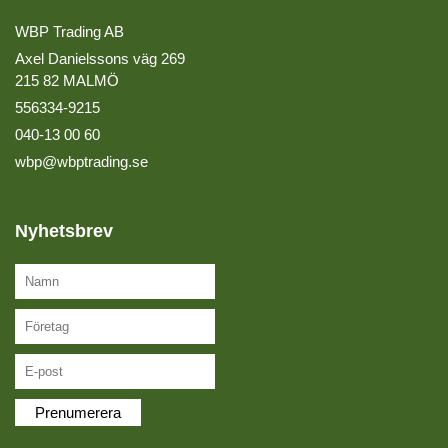
WBP Trading AB
Axel Danielssons väg 269
215 82 MALMÖ
556334-9215
040-13 00 60
wbp@wbptrading.se
Nyhetsbrev
Prenumerera